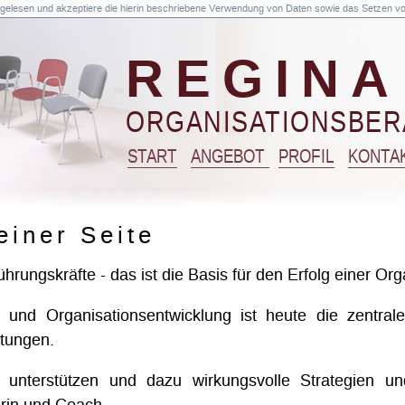
gelesen und akzeptiere die hierin beschriebene Verwendung von Daten sowie das Setzen v
REGINA
ORGANISATIONSBE
START
ANGEBOT
PROFIL
KONTA
einer Seite
hrungskräfte - das ist die Basis für den Erfolg einer Org
- und Organisationsentwicklung ist heute die zentral
htungen.
 unterstützen und dazu wirkungsvolle Strategien un
erin und Coach.