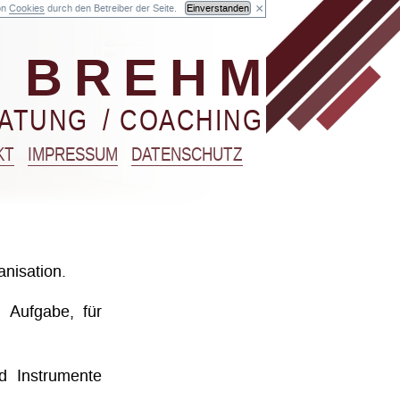
×
on
Cookies
durch den Betreiber der Seite.
Einverstanden
BREHM
RATUNG
/ COACHING
KT
IMPRESSUM
DATENSCHUTZ
anisation.
e Aufgabe, für
d Instrumente